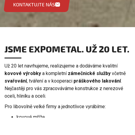
KONTAKTUJTE NÁS
JSME EXPOMETAL. UŽ 20 LET.
Už 20 let navrhujeme, realizujeme a dodáváme kvalitní
kovové výrobky
a kompletní
zámečnické služby
včetně
svařování
, tváření a v kooperaci
práškového lakování
.
Nejčastěji pro vás zpracováváme konstrukce z nerezové
oceli, hliníku a oceli.
Pro libovolně velké firmy a jednotlivce vyrábíme:
kovové mříže,
kovová vrata, brány a branky, ploty, sloupky
rámy reklam a billboardů,